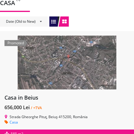
CASA
Date (Old to New)
Promoted
Casa in Beius
656,000 Lei
/ +TVA
Strada Gheorghe Pituț, Beiuș 415200, România
Casa
585 m2