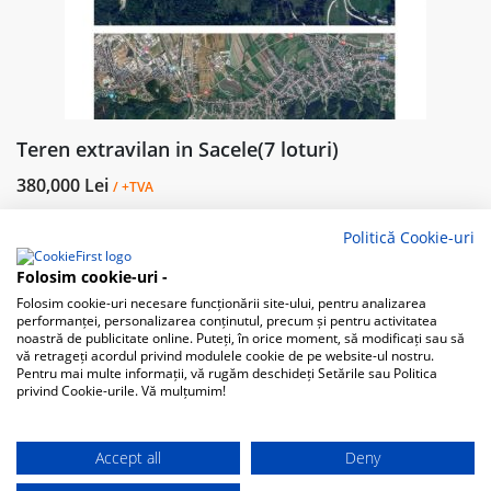
Teren extravilan in Sacele(7 loturi)
380,000 Lei
/ +TVA
Strada 7 Izvoare, Săcele 505600, Romania
Politică Cookie-uri
Teren Extravilan
Folosim cookie-uri -
Folosim cookie-uri necesare funcționării site-ului, pentru analizarea
1
2
performanței, personalizarea conținutul, precum și pentru activitatea
3
Next
noastră de publicitate online. Puteți, în orice moment, să modificați sau să
vă retrageți acordul privind modulele cookie de pe website-ul nostru.
Pentru mai multe informații, vă rugăm deschideți Setările sau Politica
privind Cookie-urile. Vă mulțumim!
Accept all
Deny