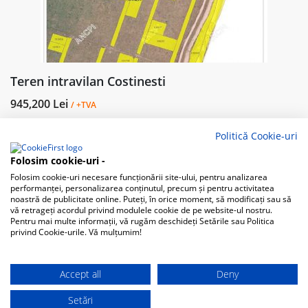
Teren intravilan Costinesti
945,200 Lei
/ +TVA
Costinești, Romania
Politică Cookie-uri
Teren Intravilan
Folosim cookie-uri -
Folosim cookie-uri necesare funcționării site-ului, pentru analizarea
performanței, personalizarea conținutul, precum și pentru activitatea
1
2
Next
noastră de publicitate online. Puteți, în orice moment, să modificați sau să
vă retrageți acordul privind modulele cookie de pe website-ul nostru.
Pentru mai multe informații, vă rugăm deschideți Setările sau Politica
privind Cookie-urile. Vă mulțumim!
Accept all
Deny
Setări