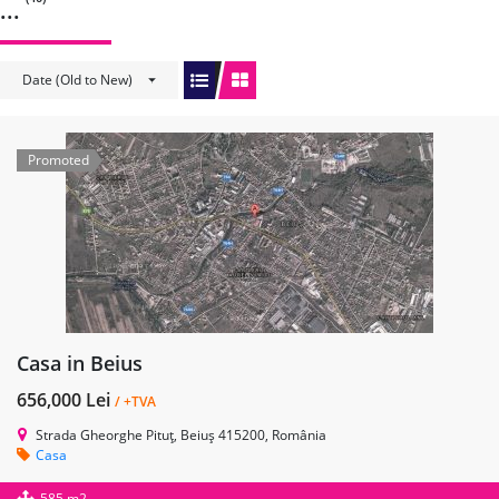
...
Date (Old to New)
Promoted
Casa in Beius
656,000 Lei
/ +TVA
Strada Gheorghe Pituț, Beiuș 415200, România
Casa
585 m2