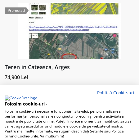
Promoted
Teren in Cateasca, Arges
74,900 Lei
Căteasca, Romania
Politică Cookie-uri
Teren Extravilan
Folosim cookie-uri -
Folosim cookie-uri necesare funcționării site-ului, pentru analizarea
1
2
3
Next
performanței, personalizarea conținutul, precum și pentru activitatea
noastră de publicitate online. Puteți, în orice moment, să modificați sau să
vă retrageți acordul privind modulele cookie de pe website-ul nostru.
Pentru mai multe informații, vă rugăm deschideți Setările sau Politica
privind Cookie-urile. Vă mulțumim!